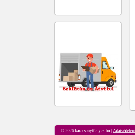
© 2026 karacsonyifenyek.hu |
Adatvédele