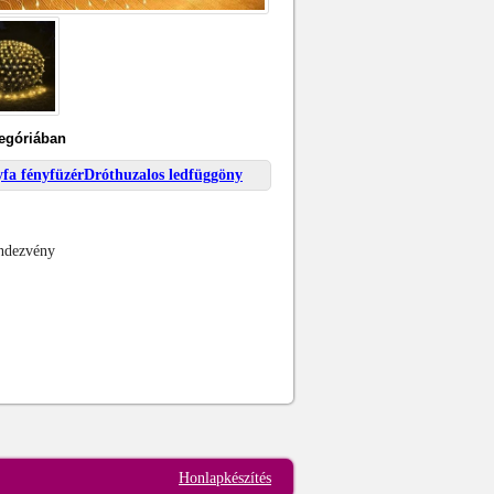
tegóriában
yfa fényfüzér
Dróthuzalos ledfüggöny
endezvény
Honlapkészítés