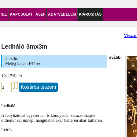
ÉTEL
KAPCSOLAT
ÁSZF
ADATVÉDELEM
KIÁRUSÍTÁS
Vissz
Ledháló 3mx3m
További
3mx3m
Meleg fehér IP44-es!
13.290 Ft
Ledháló
A fényhálóval egyszerűen ls könnyedén varázsolhatjuk
otthonunkat ünnepi hangulatba akár beltéren akár kültéren.
Leírás: