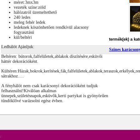
méret:3mx3m
vezeték színe:zöld
hálózatról üzemeltethető
240 ledes
meleg fehér ledek
ledeknek köszönhetően rendkívül alacsony
fogyasztású
kül/beltéri
termék(ek) a ka
Ledhálót Ajánljuk:
Színes karácson
Beltéren: bútorok,falfelületek,ablakok díszítésére,esküvői
háttér dekorációként.
Kültéren:Házak,bokrok,kerítések,fák,falfelületek,ablakok,teraszok,erkélyek,r
sátrakhoz.....
A fényhálót nem csak karácsonyi dekorációként tudjuk
felhasználni!Kiválóan alkalmas
ünnepek,születésnapok,esküvők,kerti partykat is gyönyörűen
tündöklővé varázsolni egész évben.
m