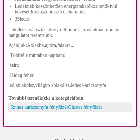
Ledeknek köszönhetően energiatakarékos,rendkivül
keveset fogyaszt,hosszú élettartamú.
35ledes
Tökéletes választás ,hogy otthonunk ,irodánkban ünnepi
hangulatot teremtsünk.
Ajánljuk:Ablakba,ajtóra,falakra...
-Többféle mintában kapható:
szín:
-Hideg fehér
led ablakdísz,világító ablakdísz,ledes karácsonyfa
További termék(ek) a kategóriában
Színes karácsonyfa fényfüzér
Cluster fényfüzér