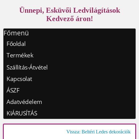
Ünnepi, Esküvői Ledvilágítások
Kedvező áron!
Főmenü
Főoldal
Termékek
Szállítás-Átvétel
Kapcsolat
ÁSZF
Adatvédelem
KIÁRUSÍTÁS
Vissza: Beltéri Ledes dekorációk