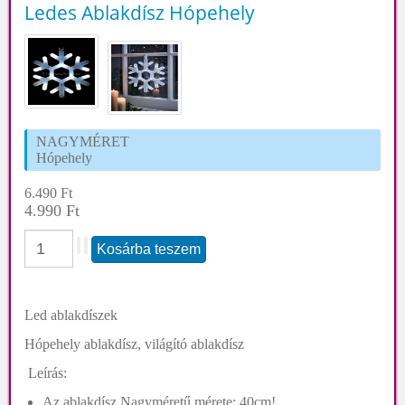
Ledes Ablakdísz Hópehely
NAGYMÉRET
Hópehely
6.490 Ft
4.990 Ft
Led ablakdíszek
Hópehely ablakdísz, világító ablakdísz
Leírás:
Az ablakdísz Nagyméretű mérete: 40cm!