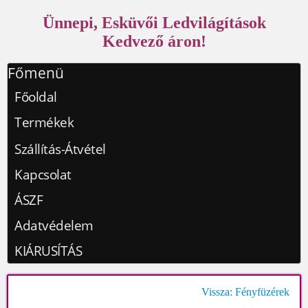
Ünnepi, Esküvői Ledvilágítások
Kedvező áron!
Főmenü
Főoldal
Termékek
Szállítás-Átvétel
Kapcsolat
ÁSZF
Adatvédelem
KIÁRUSÍTÁS
Vissza: Fényfüzérek